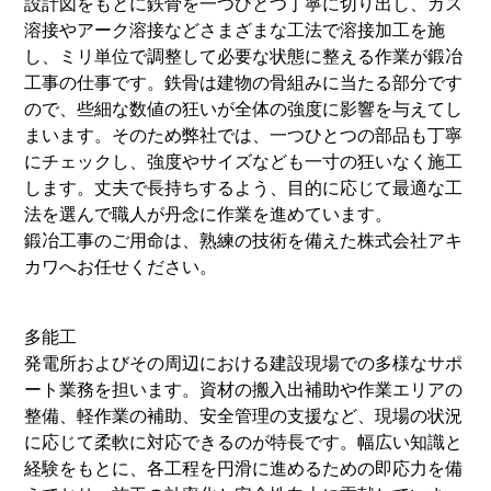
設計図をもとに鉄骨を一つひとつ丁寧に切り出し、ガス
溶接やアーク溶接などさまざまな工法で溶接加工を施
し、ミリ単位で調整して必要な状態に整える作業が鍛冶
工事の仕事です。鉄骨は建物の骨組みに当たる部分です
ので、些細な数値の狂いが全体の強度に影響を与えてし
まいます。そのため弊社では、一つひとつの部品も丁寧
にチェックし、強度やサイズなども一寸の狂いなく施工
します。丈夫で長持ちするよう、目的に応じて最適な工
法を選んで職人が丹念に作業を進めています。
鍛冶工事のご用命は、熟練の技術を備えた株式会社アキ
カワへお任せください。
多能工
発電所およびその周辺における建設現場での多様なサポ
ート業務を担います。資材の搬入出補助や作業エリアの
整備、軽作業の補助、安全管理の支援など、現場の状況
に応じて柔軟に対応できるのが特長です。幅広い知識と
経験をもとに、各工程を円滑に進めるための即応力を備